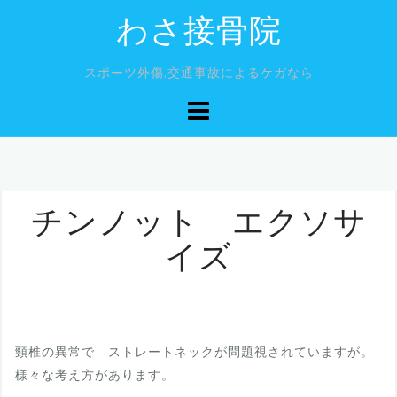
コ
わさ接骨院
ン
テ
スポーツ外傷,交通事故によるケガなら
ン
ツ
へ
ス
キ
ッ
チンノット エクソサ
プ
イズ
頸椎の異常で ストレートネックが問題視されていますが。
様々な考え方があります。