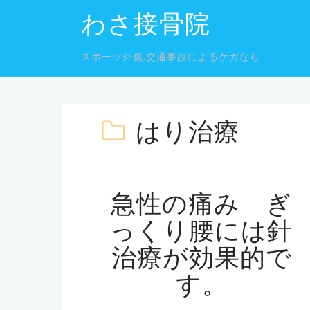
コ
わさ接骨院
ン
テ
スポーツ外傷,交通事故によるケガなら
ン
ツ
へ
ス
はり治療
キ
ッ
プ
急性の痛み ぎ
っくり腰には針
治療が効果的で
す。