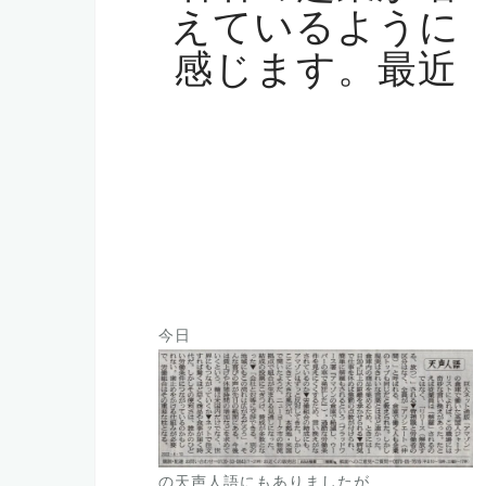
えているように
感じます。最近
今日
の天声人語にもありましたが