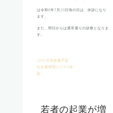
は令和8年7月20日海の日は 休診になり
ます。
また、明日からは通常通りの診療となりま
す。
2026ＧＷ診療予定
わさ接骨院5/3-5/6休
診
若者の起業が増