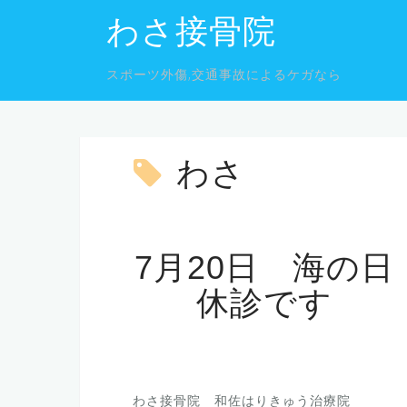
コ
わさ接骨院
ン
テ
スポーツ外傷,交通事故によるケガなら
ン
ツ
へ
ス
わさ
キ
ッ
プ
7月20日 海の日
休診です
わさ接骨院 和佐はりきゅう治療院